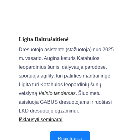
Ligita Baltrušaitienė
Dresuotojo asistentė (stažuotoja) nuo 2025 
m. vasario. Augina keturis Katahulos 
leopardinius šunis, dalyvauja parodose, 
sportuoja agility, turi patirties mantrailinge. 
Ligita turi Katahulos leopardinių šunų 
veislyną 
Velnio tandemas
. Šiuo metu 
asistuoja GABUS dresuotojams ir ruošiasi 
LKD dresuotojo egzaminui.
Išklausyti seminarai
Registracija