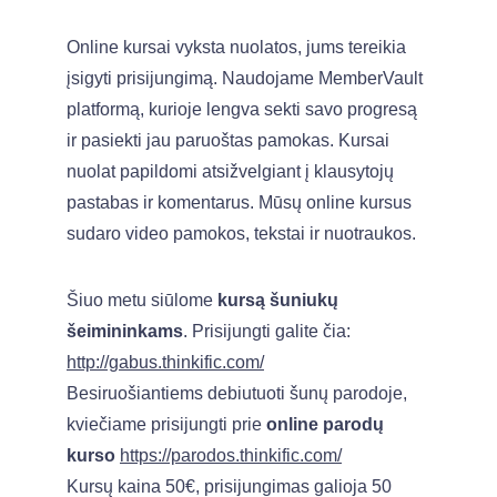
Online kursai vyksta nuolatos, jums tereikia 
įsigyti prisijungimą. Naudojame MemberVault 
platformą, kurioje lengva sekti savo progresą 
ir pasiekti jau paruoštas pamokas. Kursai 
nuolat papildomi atsižvelgiant į klausytojų 
pastabas ir komentarus. Mūsų online kursus 
sudaro video pamokos, tekstai ir nuotraukos.
Šiuo metu siūlome 
kursą šuniukų 
šeimininkams
. Prisijungti galite čia: 
http://gabus.thinkific.com/
Besiruošiantiems debiutuoti šunų parodoje, 
kviečiame prisijungti prie 
online parodų 
kurso
https://parodos.thinkific.com/
Kursų kaina 50€, prisijungimas galioja 50 