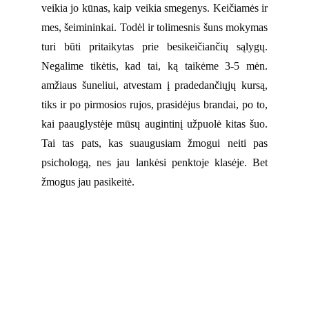
veikia jo kūnas, kaip veikia smegenys. Keičiamės ir
mes, šeimininkai. Todėl ir tolimesnis šuns mokymas
turi būti pritaikytas prie besikeičiančių sąlygų.
Negalime tikėtis, kad tai, ką taikėme 3-5 mėn.
amžiaus šuneliui, atvestam į pradedančiųjų kursą,
tiks ir po pirmosios rujos, prasidėjus brandai, po to,
kai paauglystėje mūsų augintinį užpuolė kitas šuo.
Tai tas pats, kas suaugusiam žmogui neiti pas
psichologą, nes jau lankėsi penktoje klasėje. Bet
žmogus jau pasikeitė.