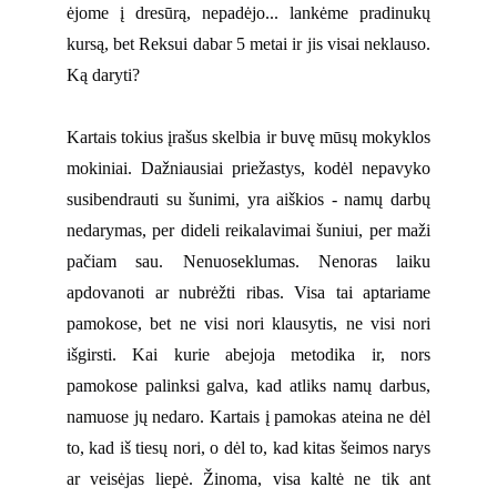
ėjome į dresūrą, nepadėjo... lankėme pradinukų
kursą, bet Reksui dabar 5 metai ir jis visai neklauso.
Ką daryti?
Kartais tokius įrašus skelbia ir buvę mūsų mokyklos
mokiniai. Dažniausiai priežastys, kodėl nepavyko
susibendrauti su šunimi, yra aiškios - namų darbų
nedarymas, per dideli reikalavimai šuniui, per maži
pačiam sau. Nenuoseklumas. Nenoras laiku
apdovanoti ar nubrėžti ribas. Visa tai aptariame
pamokose, bet ne visi nori klausytis, ne visi nori
išgirsti. Kai kurie abejoja metodika ir, nors
pamokose palinksi galva, kad atliks namų darbus,
namuose jų nedaro. Kartais į pamokas ateina ne dėl
to, kad iš tiesų nori, o dėl to, kad kitas šeimos narys
ar veisėjas liepė. Žinoma, visa kaltė ne tik ant