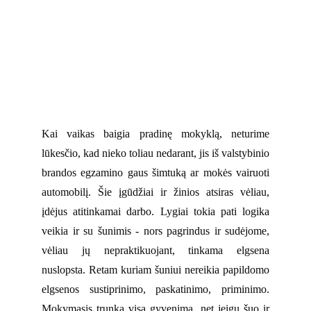
Kai vaikas baigia pradinę mokyklą, neturime
lūkesčio, kad nieko toliau nedarant, jis iš valstybinio
brandos egzamino gaus šimtuką ar mokės vairuoti
automobilį. Šie įgūdžiai ir žinios atsiras vėliau,
įdėjus atitinkamai darbo. Lygiai tokia pati logika
veikia ir su šunimis - nors pagrindus ir sudėjome,
vėliau jų nepraktikuojant, tinkama elgsena
nuslopsta. Retam kuriam šuniui nereikia papildomo
elgsenos sustiprinimo, paskatinimo, priminimo.
Mokymasis trunka visą gyvenimą, net jeigu šuo ir