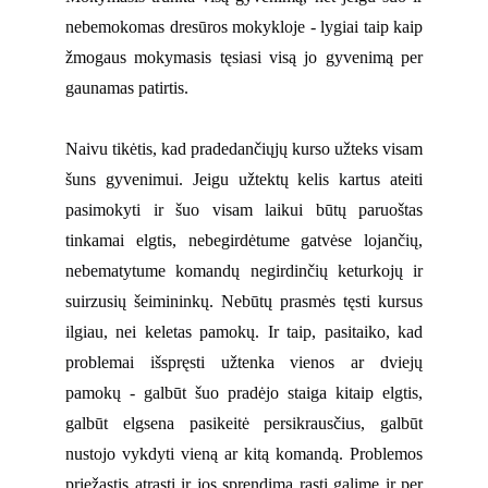
nebemokomas dresūros mokykloje - lygiai taip kaip
žmogaus mokymasis tęsiasi visą jo gyvenimą per
gaunamas patirtis.
Naivu tikėtis, kad pradedančiųjų kurso užteks visam
šuns gyvenimui. Jeigu užtektų kelis kartus ateiti
pasimokyti ir šuo visam laikui būtų paruoštas
tinkamai elgtis, nebegirdėtume gatvėse lojančių,
nebematytume komandų negirdinčių keturkojų ir
suirzusių šeimininkų. Nebūtų prasmės tęsti kursus
ilgiau, nei keletas pamokų. Ir taip, pasitaiko, kad
problemai išspręsti užtenka vienos ar dviejų
pamokų - galbūt šuo pradėjo staiga kitaip elgtis,
galbūt elgsena pasikeitė persikrausčius, galbūt
nustojo vykdyti vieną ar kitą komandą. Problemos
priežastis atrasti ir jos sprendimą rasti galime ir per