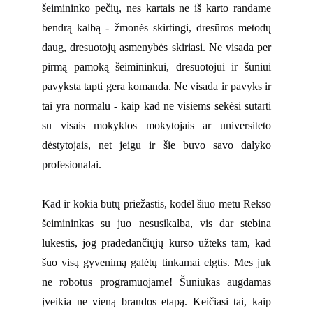
šeimininko pečių, nes kartais ne iš karto randame
bendrą kalbą - žmonės skirtingi, dresūros metodų
daug, dresuotojų asmenybės skiriasi. Ne visada per
pirmą pamoką šeimininkui, dresuotojui ir šuniui
pavyksta tapti gera komanda. Ne visada ir pavyks ir
tai yra normalu - kaip kad ne visiems sekėsi sutarti
su visais mokyklos mokytojais ar universiteto
dėstytojais, net jeigu ir šie buvo savo dalyko
profesionalai.
Kad ir kokia būtų priežastis, kodėl šiuo metu Rekso
šeimininkas su juo nesusikalba, vis dar stebina
lūkestis, jog pradedančiųjų kurso užteks tam, kad
šuo visą gyvenimą galėtų tinkamai elgtis. Mes juk
ne robotus programuojame! Šuniukas augdamas
įveikia ne vieną brandos etapą. Keičiasi tai, kaip